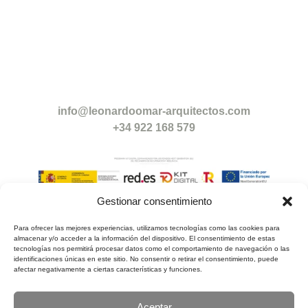
info@leonardoomar-arquitectos.com
+34 922 168 579
Gestionar consentimiento
Para ofrecer las mejores experiencias, utilizamos tecnologías como las cookies para
© Copyright 2024. Leonardo Omar Arquitectos. Todos
almacenar y/o acceder a la información del dispositivo. El consentimiento de estas
los derechos reservados.
tecnologías nos permitirá procesar datos como el comportamiento de navegación o las
identificaciones únicas en este sitio. No consentir o retirar el consentimiento, puede
Aviso legal
|
Política de Privacidad
|
Política de Cookies
|
afectar negativamente a ciertas características y funciones.
Accesibilidad
|
Formulario de Accesibilidad
|
Mapa del
Sitio
Aceptar